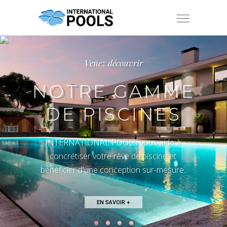
Venez découvrir
NOTRE GAMME
DE PISCINES
INTERNATIONAL POOLS vous aide à
concrétiser votre rêve de piscine et
bénéficier d'une conception sur-mesure.
EN SAVOIR +