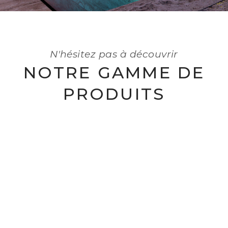
N'hésitez pas à découvrir
NOTRE GAMME DE
PRODUITS
PISCINES
SAUNAS
EN SAVOIR +
HAMMAMS
EN SAVOIR +
SPAS
EN SAVOIR +
BALNÉOTHÉRAPIE
EN SAVOIR +
HYDROTHÉRAPIE
EN SAVOIR +
ÉQUIPEMENT
EN SAVOIR +